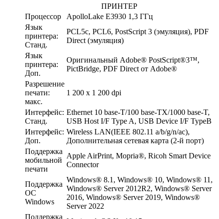
ПРИНТЕР
Процессор
ApolloLake E3930 1,3 ГГц
Язык
PCL5c, PCL6, PostScript 3 (эмуляция), PDF
принтера:
Direct (эмуляция)
Станд.
Язык
Оригинальный Adobe® PostScript®3™,
принтера:
PictBridge, PDF Direct от Adobe®
Доп.
Разрешение
печати:
1 200 x 1 200 dpi
макс.
Интерфейс:
Ethernet 10 base-T/100 base-TX/1000 base-T,
Станд.
USB Host I/F Type A, USB Device I/F TypeB
Интерфейс:
Wireless LAN(IEEE 802.11 a/b/g/n/ac),
Доп.
Дополнительная сетевая карта (2-й порт)
Поддержка
Apple AirPrint, Mopria®, Ricoh Smart Device
мобильной
Connector
печати
Windows® 8.1, Windows® 10, Windows® 11,
Поддержка
Windows® Server 2012R2, Windows® Server
ОС
2016, Windows® Server 2019, Windows®
Windows
Server 2022
Поддержка