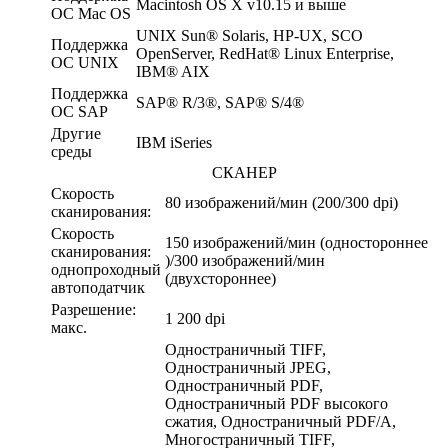
Macintosh OS X v10.15 и выше
ОС Mac OS
UNIX Sun® Solaris, HP-UX, SCO
Поддержка
OpenServer, RedHat® Linux Enterprise,
ОС UNIX
IBM® AIX
Поддержка
SAP® R/3®, SAP® S/4®
ОС SAP
Другие
IBM iSeries
среды
СКАНЕР
Скорость
80 изображений/мин (200/300 dpi)
сканирования:
Скорость
150 изображений/мин (одностороннее
сканирования:
)/300 изображений/мин
однопроходный
(двухстороннее)
автоподатчик
Разрешение:
1 200 dpi
макс.
Одностраничный TIFF,
Одностраничный JPEG,
Одностраничный PDF,
Одностраничный PDF высокого
сжатия, Одностраничный PDF/A,
Многостраничный TIFF,