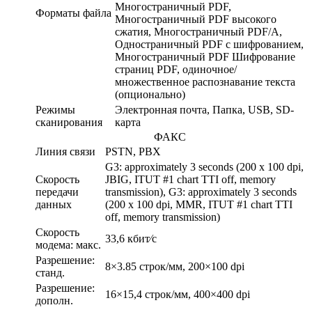
Многостраничный PDF,
Форматы файла
Многостраничный PDF высокого
сжатия, Многостраничный PDF/A,
Одностраничный PDF с шифрованием,
Многостраничный PDF Шифрование
страниц PDF, одиночное/
множественное распознавание текста
(опционально)
Режимы
Электронная почта, Папка, USB, SD-
сканирования
карта
ФАКС
Линия связи
PSTN, PBX
G3: approximately 3 seconds (200 x 100 dpi,
Скорость
JBIG, ITUT #1 chart TTI off, memory
передачи
transmission), G3: approximately 3 seconds
данных
(200 x 100 dpi, MMR, ITUT #1 chart TTI
off, memory transmission)
Скорость
33,6 кбит⁄с
модема: макс.
Разрешение:
8×3.85 строк/мм, 200×100 dpi
станд.
Разрешение:
16×15,4 строк/мм, 400×400 dpi
дополн.