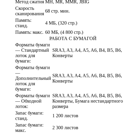
Метод сжатия
MH, MR, MMR, JBIG
Скорость
68 стр. мин.
сканирования
Память:
4 МБ, (320 стр.)
станд.
Память: макс.
60 МБ, (4 800 стр.)
РАБОТА С БУМАГОЙ
Форматы бумаги
— Стандартный
SRA3, A3, A4, A5, A6, B4, B5, B6,
лоток для
Конверты
бумаги:
Форматы бумаги
—
SRA3, A3, A4, A5, A6, B4, B5, B6,
Дополнительный
Конверты
лоток для
бумаги:
Форматы бумаги
SRA3, A3, A4, A5, A6, B4, B5, B6,
— Обходной
Конверты, Бумага нестандартного
лоток:
размера
Запас бумаги:
1 200 листов
станд.
Запас бумаги:
2 300 листов
макс.