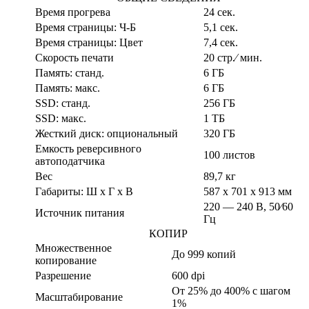
Время прогрева
24 сек.
Время страницы: Ч-Б
5,1 сек.
Время страницы: Цвет
7,4 сек.
Скорость печати
20 стр.⁄ мин.
Память: станд.
6 ГБ
Память: макс.
6 ГБ
SSD: станд.
256 ГБ
SSD: макс.
1 TБ
Жесткий диск: опциональный
320 ГБ
Емкость реверсивного
100 листов
автоподатчика
Вес
89,7 кг
Габариты: Ш x Г x В
587 x 701 x 913 мм
220 — 240 В, 50⁄60
Источник питания
Гц
КОПИР
Множественное
До 999 копий
копирование
Разрешение
600 dpi
От 25% до 400% с шагом
Масштабирование
1%