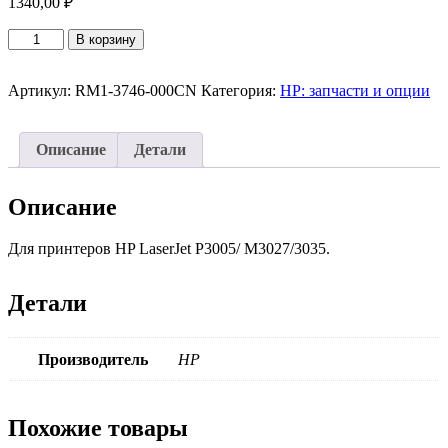
1340,00
₽
Количество
В корзину
товара
Узел
привода
Артикул:
RM1-3746-000CN
Категория:
HP: запчасти и опции
термоузла
HP
Fuser
Описание
Детали
drive
side
plate
Описание
and
gear
Для принтеров HP LaserJet P3005/ M3027/3035.
assembly
RM1-
3746-
Детали
000CN
Производитель
HP
Похожие товары