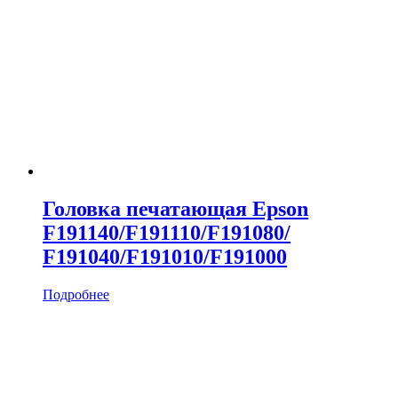
Головка печатающая Epson
F191140/F191110/F191080/
F191040/F191010/F191000
Подробнее