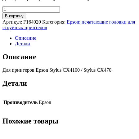
Количество
товара
В корзину
Головка
Артикул:
F164020
Категория:
Epson: печатающие головки для
печатающая
струйных принтеров
Epson
F164020/F164000
Описание
Детали
Описание
Для принтеров Epson Stylus CX4100 / Stylus CX470.
Детали
Производитель
Epson
Похожие товары